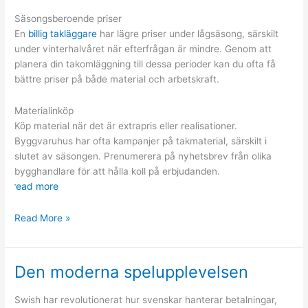
Säsongsberoende priser
En
billig takläggare
har lägre priser under lågsäsong, särskilt
under vinterhalvåret när efterfrågan är mindre. Genom att
planera din takomläggning till dessa perioder kan du ofta få
bättre priser på både material och arbetskraft.
Materialinköp
Köp material när det är extrapris eller realisationer.
Byggvaruhus har ofta kampanjer på takmaterial, särskilt i
slutet av säsongen. Prenumerera på nyhetsbrev från olika
bygghandlare för att hålla koll på erbjudanden.
read more
Kostnadseffektiv
Read More »
takomläggning
Den moderna spelupplevelsen
Swish har revolutionerat hur svenskar hanterar betalningar,