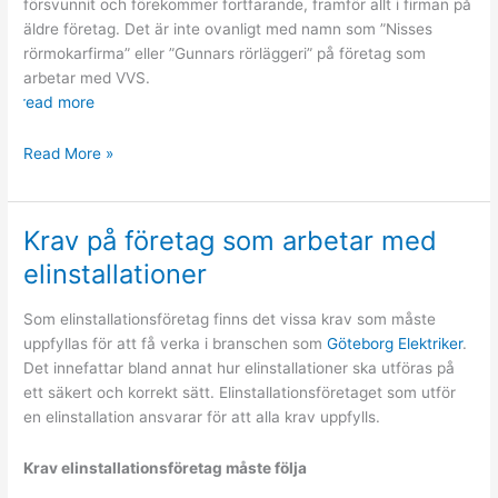
försvunnit och förekommer fortfarande, framför allt i firman på
äldre företag. Det är inte ovanligt med namn som ”Nisses
rörmokarfirma” eller ”Gunnars rörläggeri” på företag som
arbetar med VVS.
read more
Betydelsen
Read More »
av
ett
rörläggeri
Krav på företag som arbetar med
elinstallationer
Som elinstallationsföretag finns det vissa krav som måste
uppfyllas för att få verka i branschen som
Göteborg Elektriker
.
Det innefattar bland annat hur elinstallationer ska utföras på
ett säkert och korrekt sätt. Elinstallationsföretaget som utför
en elinstallation ansvarar för att alla krav uppfylls.
Krav elinstallationsföretag måste följa