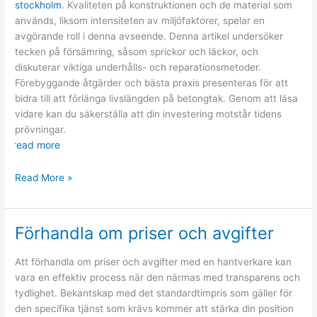
stockholm
. Kvaliteten på konstruktionen och de material som
används, liksom intensiteten av miljöfaktorer, spelar en
avgörande roll i denna avseende. Denna artikel undersöker
tecken på försämring, såsom sprickor och läckor, och
diskuterar viktiga underhålls- och reparationsmetoder.
Förebyggande åtgärder och bästa praxis presenteras för att
bidra till att förlänga livslängden på betongtak. Genom att läsa
vidare kan du säkerställa att din investering motstår tidens
prövningar.
read more
Hur
Read More »
länge
kan
ett
Förhandla om priser och avgifter
betongtak
hålla?
Att förhandla om priser och avgifter med en hantverkare kan
vara en effektiv process när den närmas med transparens och
tydlighet. Bekantskap med det standardtimpris som gäller för
den specifika tjänst som krävs kommer att stärka din position