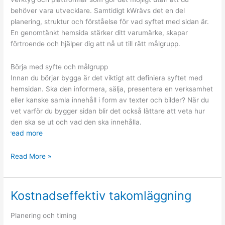
behöver vara utvecklare. Samtidigt kWrävs det en del
planering, struktur och förståelse för vad syftet med sidan är.
En genomtänkt hemsida stärker ditt varumärke, skapar
förtroende och hjälper dig att nå ut till rätt målgrupp.
Börja med syfte och målgrupp
Innan du börjar bygga är det viktigt att definiera syftet med
hemsidan. Ska den informera, sälja, presentera en verksamhet
eller kanske samla innehåll i form av texter och bilder? När du
vet varför du bygger sidan blir det också lättare att veta hur
den ska se ut och vad den ska innehålla.
read more
Att
Read More »
bygga
en
hemsida
Kostnadseffektiv takomläggning
från
grunden
Planering och timing