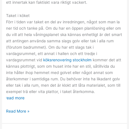
ett innertak kan faktiskt vara riktigt vackert.
Taket i köket
Förr i tiden var taket en del av inredningen, något som man la
ner tid och tanke på. Om du har en öppen planlösning eller om
du vill att hela våningsplanet ska kännas enhetligt är det smart
att antingen använda samma slags golv eller tak i alla rum
(förutom badrummet). Om du har ett slags tak i
vardagsrummet, ett annat i hallen och ett tredje i
vardagsrummet vid
köksrenovering stockholm
kommer det att
kännas plottrigt, som om huset inte har en stil, såtillvida du
inte håller ihop hemmet med golvet eller något annat som
återkommer i samtidiga rum. Du behöver inte ha likadant golv
eller tak i alla rum, men det är klokt att låta materialet, som till
exempel trä eller vita plattor, i taket återkomma.
read more
Renovera
Read More »
köket
–