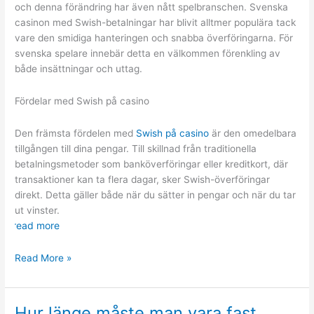
och denna förändring har även nått spelbranschen. Svenska
casinon med Swish-betalningar har blivit alltmer populära tack
vare den smidiga hanteringen och snabba överföringarna. För
svenska spelare innebär detta en välkommen förenkling av
både insättningar och uttag.
Fördelar med Swish på casino
Den främsta fördelen med
Swish på casino
är den omedelbara
tillgången till dina pengar. Till skillnad från traditionella
betalningsmetoder som banköverföringar eller kreditkort, där
transaktioner kan ta flera dagar, sker Swish-överföringar
direkt. Detta gäller både när du sätter in pengar och när du tar
ut vinster.
read more
Den
Read More »
moderna
spelupplevelsen
Hur länge måste man vara fast