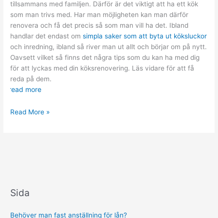
tillsammans med familjen. Därför är det viktigt att ha ett kök
som man trivs med. Har man möjligheten kan man därför
renovera och få det precis så som man vill ha det. Ibland
handlar det endast om
simpla saker som att byta ut köksluckor
och inredning, ibland så river man ut allt och börjar om på nytt.
Oavsett vilket så finns det några tips som du kan ha med dig
för att lyckas med din köksrenovering. Läs vidare för att få
reda på dem.
read more
Bra
Read More »
tips
inför
din
köksrenovering
Sida
Behöver man fast anställning för lån?