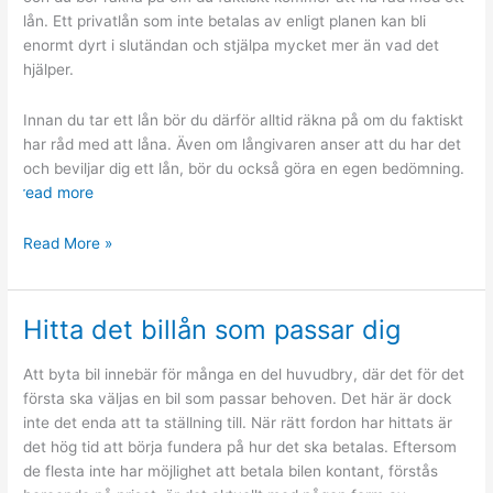
lån. Ett privatlån som inte betalas av enligt planen kan bli
enormt dyrt i slutändan och stjälpa mycket mer än vad det
hjälper.
Innan du tar ett lån bör du därför alltid räkna på om du faktiskt
har råd med att låna. Även om långivaren anser att du har det
och beviljar dig ett lån, bör du också göra en egen bedömning.
read more
Har
Read More »
du
råd
med
Hitta det billån som passar dig
ett
lån?
Att byta bil innebär för många en del huvudbry, där det för det
första ska väljas en bil som passar behoven. Det här är dock
inte det enda att ta ställning till. När rätt fordon har hittats är
det hög tid att börja fundera på hur det ska betalas. Eftersom
de flesta inte har möjlighet att betala bilen kontant, förstås