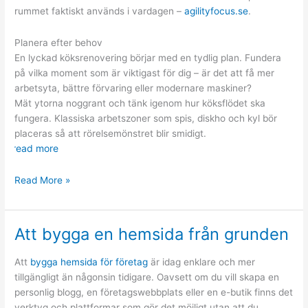
rummet faktiskt används i vardagen –
agilityfocus.se
.
Planera efter behov
En lyckad köksrenovering börjar med en tydlig plan. Fundera
på vilka moment som är viktigast för dig – är det att få mer
arbetsyta, bättre förvaring eller modernare maskiner?
Mät ytorna noggrant och tänk igenom hur köksflödet ska
fungera. Klassiska arbetszoner som spis, diskho och kyl bör
placeras så att rörelsemönstret blir smidigt.
read more
Köket
Read More »
som
hjärtat
i
Att bygga en hemsida från grunden
hemmet
Att
bygga hemsida för företag
är idag enklare och mer
tillgängligt än någonsin tidigare. Oavsett om du vill skapa en
personlig blogg, en företagswebbplats eller en e-butik finns det
verktyg och plattformar som gör det möjligt utan att du