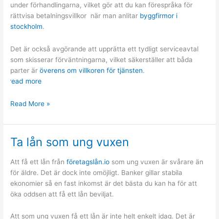
under förhandlingarna, vilket gör att du kan förespråka för
rättvisa betalningsvillkor när man anlitar
byggfirmor i
stockholm
.
Det är också avgörande att upprätta ett tydligt serviceavtal
som skisserar förväntningarna, vilket säkerställer att båda
parter är
överens om villkoren för tjänsten
.
read more
Förhandla
Read More »
om
priser
och
Ta lån som ung vuxen
avgifter
Att få ett lån från
företagslån.io
som ung vuxen är svårare än
för äldre. Det är dock inte omöjligt. Banker gillar stabila
ekonomier så en fast inkomst är det bästa du kan ha för att
öka oddsen att få ett lån beviljat.
Att som ung vuxen få ett lån är inte helt enkelt idag. Det är