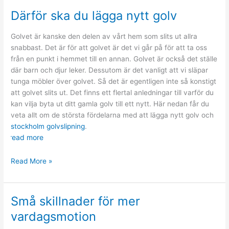
utmärkta
Därför ska du lägga nytt golv
vertyget
Golvet är kanske den delen av vårt hem som slits ut allra
snabbast. Det är för att golvet är det vi går på för att ta oss
från en punkt i hemmet till en annan. Golvet är också det ställe
där barn och djur leker. Dessutom är det vanligt att vi släpar
tunga möbler över golvet. Så det är egentligen inte så konstigt
att golvet slits ut. Det finns ett flertal anledningar till varför du
kan vilja byta ut ditt gamla golv till ett nytt. Här nedan får du
veta allt om de största fördelarna med att lägga nytt golv och
stockholm golvslipning
.
read more
Därför
Read More »
ska
du
lägga
Små skillnader för mer
nytt
vardagsmotion
golv