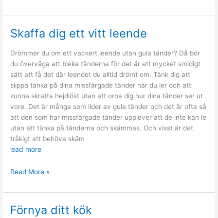
ett
bodelningsavtal
går
Skaffa dig ett vitt leende
till
Drömmer du om ett vackert leende utan gula tänder? Då bör
du överväga att bleka tänderna för det är ett mycket smidigt
sätt att få det där leendet du alltid drömt om. Tänk dig att
slippa tänka på dina missfärgade tänder när du ler och att
kunna skratta hejdlöst utan att oroa dig hur dina tänder ser ut
vore. Det är många som lider av gula tänder och det är ofta så
att den som har missfärgade tänder upplever att de inte kan le
utan att tänka på tänderna och skämmas. Och visst är det
tråkigt att behöva skäm
read more
Skaffa
Read More »
dig
ett
vitt
Förnya ditt kök
leende