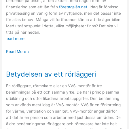
beroende på priset, är det aktuellt med någon form av
finansiering som ett lån från
företagslån.net
. Idag är förvisso
privatleasing en vanlig form av nyttjande, men det passar inte
för allas behov. Många vill fortfarande känna att de äger bilen.
Med utgångspunkt i detta, vilka möjligheter finns? Det ska vi
titta på här nedan.
read more
Hitta
Read More »
det
billån
som
Betydelsen av ett rörläggeri
passar
dig
En rörläggare, rörmokare eller en VVS-montör är tre
benämningar på ett och samma yrke. De har i princip samma
utbildning och utför likadana arbetsuppgifter. Den benämning
som används mest idag är VVS-montör. VVS är en förkortning
för värme, ventilation och sanitet. VVS-montör anger därför
att det är en person som arbetar med just dessa områden. De
äldre benämningarna rörläggare och rörmokare har inte helt