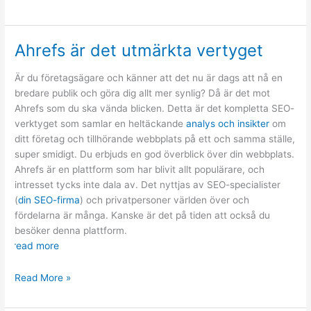
och
underhåll
av
Ahrefs är det utmärkta vertyget
rörsystem
Är du företagsägare och känner att det nu är dags att nå en
bredare publik och göra dig allt mer synlig? Då är det mot
Ahrefs som du ska vända blicken. Detta är det kompletta SEO-
verktyget som samlar en heltäckande
analys och insikter
om
ditt företag och tillhörande webbplats på ett och samma ställe,
super smidigt. Du erbjuds en god överblick över din webbplats.
Ahrefs är en plattform som har blivit allt populärare, och
intresset tycks inte dala av. Det nyttjas av SEO-specialister
(
din SEO-firma
) och privatpersoner världen över och
fördelarna är många. Kanske är det på tiden att också du
besöker denna plattform.
read more
Ahrefs
Read More »
är
det