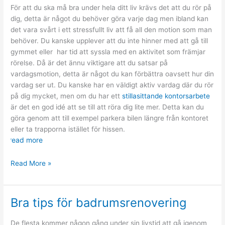
För att du ska må bra under hela ditt liv krävs det att du rör på
dig, detta är något du behöver göra varje dag men ibland kan
det vara svårt i ett stressfullt liv att få all den motion som man
behöver. Du kanske upplever att du inte hinner med att gå till
gymmet eller har tid att syssla med en aktivitet som främjar
rörelse. Då är det ännu viktigare att du satsar på
vardagsmotion, detta är något du kan förbättra oavsett hur din
vardag ser ut. Du kanske har en väldigt aktiv vardag där du rör
på dig mycket, men om du har ett
stillasittande kontorsarbete
är det en god idé att se till att röra dig lite mer. Detta kan du
göra genom att till exempel parkera bilen längre från kontoret
eller ta trapporna istället för hissen.
read more
Små
Read More »
skillnader
för
mer
Bra tips för badrumsrenovering
vardagsmotion
De flesta kommer någon gång under sin livstid att gå igenom