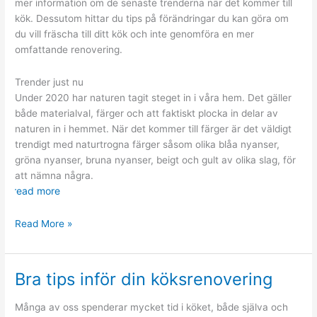
mer information om de senaste trenderna när det kommer till
kök. Dessutom hittar du tips på förändringar du kan göra om
du vill fräscha till ditt kök och inte genomföra en mer
omfattande renovering.
Trender just nu
Under 2020 har naturen tagit steget in i våra hem. Det gäller
både materialval, färger och att faktiskt plocka in delar av
naturen in i hemmet. När det kommer till färger är det väldigt
trendigt med naturtrogna färger såsom olika blåa nyanser,
gröna nyanser, bruna nyanser, beigt och gult av olika slag, för
att nämna några.
read more
Kökstrender
Read More »
2020
Bra tips inför din köksrenovering
Många av oss spenderar mycket tid i köket, både själva och