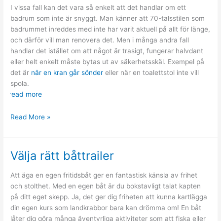
I vissa fall kan det vara så enkelt att det handlar om ett
badrum som inte är snyggt. Man känner att 70-talsstilen som
badrummet inreddes med inte har varit aktuell på allt för länge,
och därför vill man renovera det. Men i många andra fall
handlar det istället om att något är trasigt, fungerar halvdant
eller helt enkelt måste bytas ut av säkerhetsskäl. Exempel på
det är
när en kran går sönder
eller när en toalettstol inte vill
spola.
read more
Därför
Read More »
gör
man
en
Välja rätt båttrailer
badrumsrenovering
Att äga en egen fritidsbåt ger en fantastisk känsla av frihet
och stolthet. Med en egen båt är du bokstavligt talat kapten
på ditt eget skepp. Ja, det ger dig friheten att kunna kartlägga
din egen kurs som landkrabbor bara kan drömma om! En båt
låter dig göra många äventyrliga aktiviteter som att fiska eller