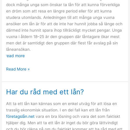
dock många unga som önskar ta lån för att kunna förverkliga
en dröm som att resa en längre period eller för att kunna
studera utomlands. Anledningen till att många unga vuxna
ansöker om lån är för att de inte har hunnit jobba så länge och
därmed inte hunnit spara ihop tillräckligt mycket pengar. Unga
vuxna i åldern 18–25 är den gruppen där låntagare ökar mest
men det är samtidigt den gruppen där flest får avslag på sin
låneansökan.
read more
Ta
Read More »
lån
som
ung
Har du råd med ett lån?
vuxen
Att ta ett lån kan kännas som en enkel utväg för att lösa en
trasslig ekonomisk situation. I en del fall kan ett lån från
företagslån.net
vara en bra lösning och vara det som faktiskt
hjälper dig. Men att ta ett lån är inget du bör göra lättvindigt
och du bör räkna på om du faktiskt kommer att ha råd med ett