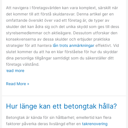
fast
Att navigera i företagsvärlden kan vara komplext, särskilt när
anställd
det kommer till att förstå skuldansvar. Denna artikel ger en
för
omfattande översikt över vad ett företag är, de typer av
att
skulder det kan ådra sig och det unika skydd som ges till dess
ta
styrelsemedlemmar och aktieägare. Dessutom utforskar den
lån?
konsekvenserna av dessa skulder och erbjuder praktiska
strategier för att hantera
lån trots anmärkningar
effektivt. Vid
slutet kommer du att ha en klar förståelse för hur du skyddar
dina personliga tillgångar samtidigt som du säkerställer ditt
företags välstånd.
read more
Vem
Read More »
står
för
skulder
Hur länge kan ett betongtak hålla?
i
aktiebolag?
Betongtak är kända för sin hållbarhet; emellertid kan flera
faktorer påverka deras livslängd efter en
takrenovering