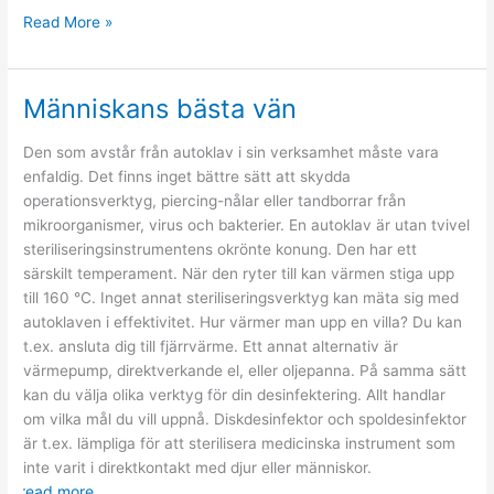
Bra
Read More »
tips
för
badrumsrenovering
Människans bästa vän
Den som avstår från autoklav i sin verksamhet måste vara
enfaldig. Det finns inget bättre sätt att skydda
operationsverktyg, piercing-nålar eller tandborrar från
mikroorganismer, virus och bakterier. En autoklav är utan tvivel
steriliseringsinstrumentens okrönte konung. Den har ett
särskilt temperament. När den ryter till kan värmen stiga upp
till 160 °C. Inget annat steriliseringsverktyg kan mäta sig med
autoklaven i effektivitet. Hur värmer man upp en villa? Du kan
t.ex. ansluta dig till fjärrvärme. Ett annat alternativ är
värmepump, direktverkande el, eller oljepanna. På samma sätt
kan du välja olika verktyg för din desinfektering. Allt handlar
om vilka mål du vill uppnå. Diskdesinfektor och spoldesinfektor
är t.ex. lämpliga för att sterilisera medicinska instrument som
inte varit i direktkontakt med djur eller människor.
read more