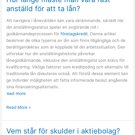
anställd för att ta lån?
Att navigera i lånevärlden kan vara skrämmande, särskilt när
din anställningsstatus spelar en avgörande roll i
godkännandeprocessen för
företagskredit
. Denna artikel
beskriver de olika typerna av lån som finns tillgängliga och de
berättigandekrav som är kopplade till din arbetssituation. Den
utforskar hur din anställningshistoria påverkar
lånegodkännande, inklusive den anställningstid som krävs för
kvalificering. Viktiga faktorer som kreditpoäng och alternativ till
traditionella lån diskuteras också. Att förstå dessa element kan
ge individer möjligheten att fatta informerade beslut angående
sina finansieringsalternativ.
read more
Hur
Read More »
länge
måste
man
Vem står för skulder i aktiebolag?
vara