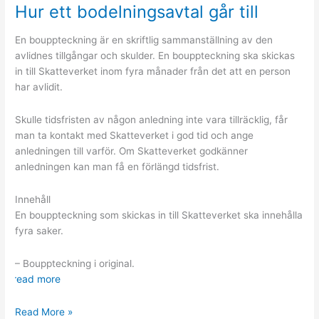
låt
Hur ett bodelningsavtal går till
taket
bli
En bouppteckning är en skriftlig sammanställning av den
en
avlidnes tillgångar och skulder. En bouppteckning ska skickas
del
in till Skatteverket inom fyra månader från det att en person
av
har avlidit.
inredningen
Skulle tidsfristen av någon anledning inte vara tillräcklig, får
man ta kontakt med Skatteverket i god tid och ange
anledningen till varför. Om Skatteverket godkänner
anledningen kan man få en förlängd tidsfrist.
Innehåll
En bouppteckning som skickas in till Skatteverket ska innehålla
fyra saker.
– Bouppteckning i original.
read more
Hur
Read More »