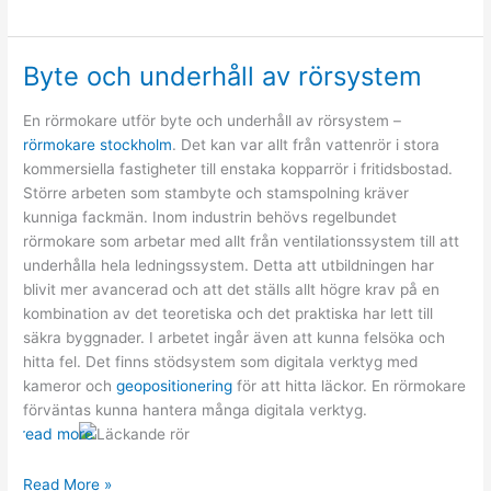
på
företag
som
Byte och underhåll av rörsystem
arbetar
med
En rörmokare utför byte och underhåll av rörsystem –
elinstallationer
rörmokare stockholm
. Det kan var allt från vattenrör i stora
kommersiella fastigheter till enstaka kopparrör i fritidsbostad.
Större arbeten som stambyte och stamspolning kräver
kunniga fackmän.
Inom industrin behövs regelbundet
rörmokare som arbetar med allt från ventilationssystem till att
underhålla hela ledningssystem. Detta att utbildningen har
blivit mer avancerad och att det ställs allt högre krav på en
kombination av det teoretiska och det praktiska har lett till
säkra byggnader.
I arbetet ingår även att kunna felsöka och
hitta fel. Det finns stödsystem som digitala verktyg med
kameror och
geopositionering
för att hitta läckor. En rörmokare
förväntas kunna hantera många digitala verktyg.
read more
Byte
Read More »