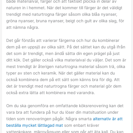
både materialval, färger och att faktiskt plocka in delar av
naturen in i hemmet. När det kommer till färger är det väldigt
trendigt med naturtrogna färger såsom olika blåa nyanser,
gröna nyanser, bruna nyanser, beigt och gult av olika slag, för
att nämna några.
Det går förstås att varierar färgerna och hur du kombinerar
dem på en uppsjö av olika sätt. På det sättet kan du utgå ifrån
det som är trendigt, men ändå sätta din egen prägel på just
ditt kök. Det gäller också vilka materialval du väljer. Det som är
mest trendigt är återigen naturtrogna material såsom trä, olika
typer av sten och keramik. När det gäller material kan du
också kombinera dem på ett sätt som känns bra för dig. Att
det är trendigt med naturtrogna färger och material gör dem
också extra lätta att kombinera med varandra.
Om du ska genomföra en omfattande köksrenovering kan det
vara bra att fundera på hur du löser din matsituation under
tiden som renoveringen pågår. Några smarta
alternativ är att
beställa mycket lättlagad mat
som enbart kräver
vattenkokare, mikrovågsugn eller som går att äta kall. Du kan