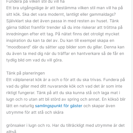
Fundera på vilken stil du vill ha
Ett bra utgångsläge är att bestämma vilken stil man vill ha på
sitt kök. Ska det vara modernt, lantligt eller gammaldags?
Självklart ska det även passa in med resten av huset. Tänk
gärna tidlöst framför trender så du inte riskerar att tröttna på
inredningen efter ett tag. På nätet finns det otroligt mycket
inspiration du kan ta del av. Du kan till exempel skapa en
“moodboard” där du sätter upp bilder som du gillar. Denna kan
du även ta med dig när du träffar en hantverkare så de får en
tydlig bild om vad du vill göra.
Tänk på planeringen
Ett välplanerat kök är a och o för att du ska trivas. Fundera på
vad du gillar med ditt nuvarande kök och vad det är som inte
riktigt fungerar. Tänk på att du ska kunna stå och laga mat i
lugn och ro utan att bli störd av spring och annat. En köksö blir
lätt en naturlig
samlingspunkt för gäster
och skapar även
utrymme för att stå och skära
grönsaker i lugn och ro. Har du tillräckligt med utrymme är det
alltså