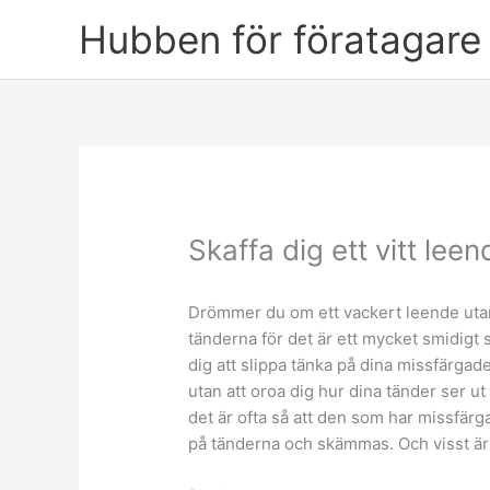
Skip
Hubben för föratagare 
to
content
Skaffa dig ett vitt leen
Drömmer du om ett vackert leende utan
tänderna för det är ett mycket smidigt s
dig att slippa tänka på dina missfärgade
utan att oroa dig hur dina tänder ser u
det är ofta så att den som har missfärga
på tänderna och skämmas. Och visst är 