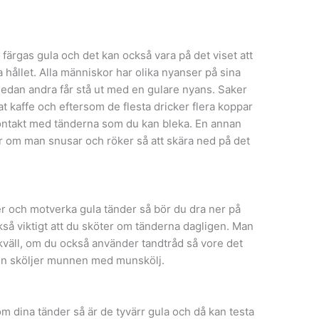
r färgas gula och det kan också vara på det viset att
a hållet. Alla människor har olika nyanser på sina
 medan andra får stå ut med en gulare nyans. Saker
t kaffe och eftersom de flesta dricker flera koppar
kontakt med tänderna som du kan bleka. En annan
 är om man snusar och röker så att skära ned på det
nder och motverka gula tänder så bör du dra ner på
så viktigt att du sköter om tänderna dagligen. Man
väll, om du också använder tandtråd så vore det
en sköljer munnen med munskölj.
om dina tänder så är de tyvärr gula och då kan testa