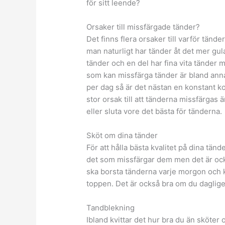
för sitt leende?
Orsaker till missfärgade tänder?
Det finns flera orsaker till varför tände
man naturligt har tänder åt det mer gul
tänder och en del har fina vita tänder
som kan missfärga tänder är bland anna
per dag så är det nästan en konstant 
stor orsak till att tänderna missfärgas
eller sluta vore det bästa för tänderna.
Sköt om dina tänder
För att hålla bästa kvalitet på dina tä
det som missfärgar dem men det är ock
ska borsta tänderna varje morgon och k
toppen. Det är också bra om du daglig
Tandblekning
Ibland kvittar det hur bra du än sköter 