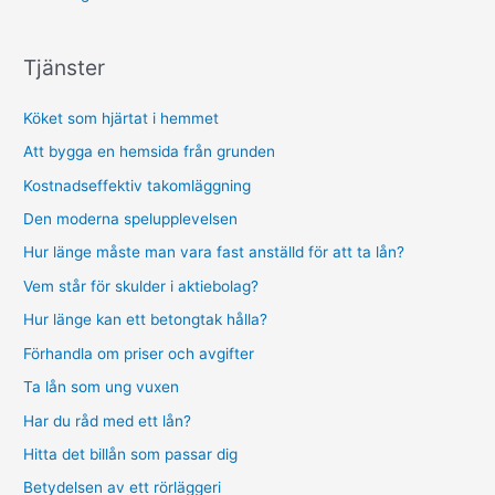
Tjänster
Köket som hjärtat i hemmet
Att bygga en hemsida från grunden
Kostnadseffektiv takomläggning
Den moderna spelupplevelsen
Hur länge måste man vara fast anställd för att ta lån?
Vem står för skulder i aktiebolag?
Hur länge kan ett betongtak hålla?
Förhandla om priser och avgifter
Ta lån som ung vuxen
Har du råd med ett lån?
Hitta det billån som passar dig
Betydelsen av ett rörläggeri