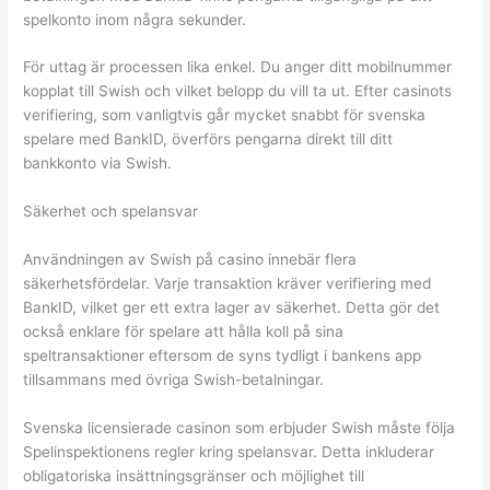
spelkonto inom några sekunder.
För uttag är processen lika enkel. Du anger ditt mobilnummer
kopplat till Swish och vilket belopp du vill ta ut. Efter casinots
verifiering, som vanligtvis går mycket snabbt för svenska
spelare med BankID, överförs pengarna direkt till ditt
bankkonto via Swish.
Säkerhet och spelansvar
Användningen av Swish på casino innebär flera
säkerhetsfördelar. Varje transaktion kräver verifiering med
BankID, vilket ger ett extra lager av säkerhet. Detta gör det
också enklare för spelare att hålla koll på sina
speltransaktioner eftersom de syns tydligt i bankens app
tillsammans med övriga Swish-betalningar.
Svenska licensierade casinon som erbjuder Swish måste följa
Spelinspektionens regler kring spelansvar. Detta inkluderar
obligatoriska insättningsgränser och möjlighet till