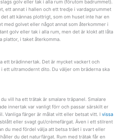
lags golv eller tak i alla rum (förutom badrummet).
, ett annat i hallen och ett tredje i vardagsrummet
et att kännas plottrigt, som om huset inte har en
mmet med golvet eller något annat som återkommer i
t golv eller tak i alla rum, men det är klokt att låta
ta plattor, i taket återkomma.
ha ett brädinnertak. Det är mycket vackert och
om i ett ultramodernt dito. Du väljer om bräderna ska
 du vill ha ett trätak är smalare träpanel. Smalare
de innertak var vanligt förr och passar särskilt er
. Vanliga färger är målat vitt eller betsat vitt. I
vissa
blått eller svagt gul/crèmefärgat. Även i ett stilrent
n du med fördel välja att betsa träet i svart eller
å behåller du det naturfärgat. Rum med trätak får en