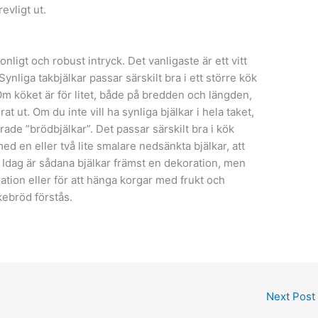
evligt ut.
onligt och robust intryck. Det vanligaste är ett vitt
nliga takbjälkar passar särskilt bra i ett större kök
m köket är för litet, både på bredden och längden,
at ut. Om du inte vill ha synliga bjälkar i hela taket,
rade ”brödbjälkar”. Det passar särskilt bra i kök
med en eller två lite smalare nedsänkta bjälkar, att
Idag är sådana bjälkar främst en dekoration, men
tion eller för att hänga korgar med frukt och
kebröd förstås.
Next Post