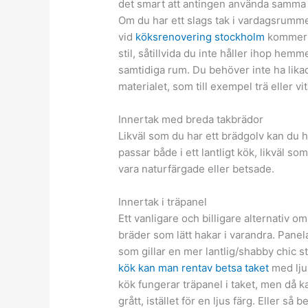
det smart att antingen använda samma s
Om du har ett slags tak i vardagsrummet
vid
köksrenovering stockholm
kommer d
stil, såtillvida du inte håller ihop he
samtidiga rum. Du behöver inte ha likadan
materialet, som till exempel trä eller vi
Innertak med breda takbrädor
Likväl som du har ett brädgolv kan du 
passar både i ett lantligt kök, likväl s
vara naturfärgade eller betsade.
Innertak i träpanel
Ett vanligare och billigare alternativ om
bräder som lätt hakar i varandra. Panela
som gillar en mer lantlig/shabby chic stil
kök kan man rentav betsa taket
med ljus
kök fungerar träpanel i taket, men då ka
grått, istället för en ljus färg. Eller s