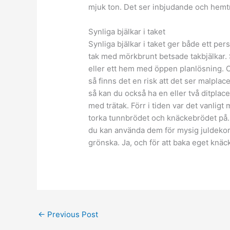
mjuk ton. Det ser inbjudande och hemtr
Synliga bjälkar i taket
Synliga bjälkar i taket ger både ett pers
tak med mörkbrunt betsade takbjälkar. Sy
eller ett hem med öppen planlösning. O
så finns det en risk att det ser malplacer
så kan du också ha en eller två ditplace
med trätak. Förr i tiden var det vanligt 
torka tunnbrödet och knäckebrödet på. 
du kan använda dem för mysig juldekora
grönska. Ja, och för att baka eget knäc
←
Previous Post