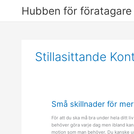
Skip
Hubben för föratagare 
to
content
Stillasittande Ko
Små skillnader för m
För att du ska må bra under hela ditt liv
behöver göra varje dag men ibland kan det
motion som man behöver. Du kanske upp