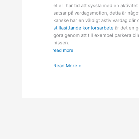
eller har tid att syssla med en aktivite
satsar på vardagsmotion, detta är något
kanske har en väldigt aktiv vardag där
stillasittande kontorsarbete
är det en go
göra genom att till exempel parkera bile
hissen.
read more
Små
Read More »
skillnader
för
mer
vardagsmotion