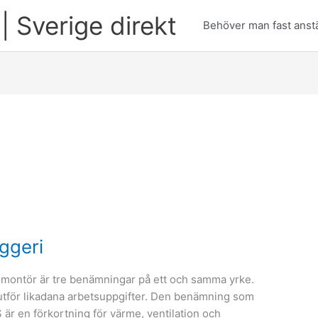
| Sverige direkt
Behöver man fast anstä
äggeri
-montör är tre benämningar på ett och samma yrke.
 utför likadana arbetsuppgifter. Den benämning som
r en förkortning för värme, ventilation och