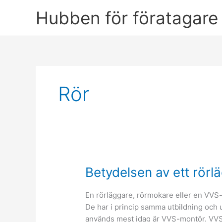
Skip
Hubben för föratagare 
to
content
Rör
Betydelsen av ett rörl
En rörläggare, rörmokare eller en VVS
De har i princip samma utbildning och
används mest idag är VVS-montör. VVS ä