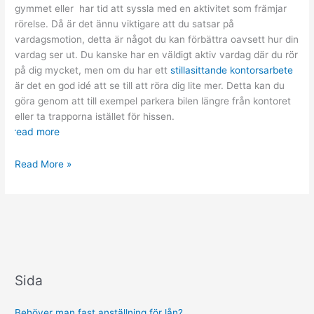
gymmet eller har tid att syssla med en aktivitet som främjar
rörelse. Då är det ännu viktigare att du satsar på
vardagsmotion, detta är något du kan förbättra oavsett hur din
vardag ser ut. Du kanske har en väldigt aktiv vardag där du rör
på dig mycket, men om du har ett
stillasittande kontorsarbete
är det en god idé att se till att röra dig lite mer. Detta kan du
göra genom att till exempel parkera bilen längre från kontoret
eller ta trapporna istället för hissen.
read more
Små
Read More »
skillnader
för
mer
vardagsmotion
Sida
Behöver man fast anställning för lån?