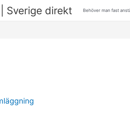
| Sverige direkt
Behöver man fast anstä
mläggning