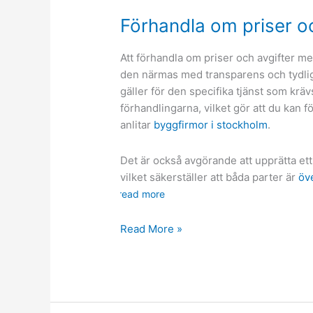
Förhandla om priser oc
Att förhandla om priser och avgifter m
den närmas med transparens och tydli
gäller för den specifika tjänst som krä
förhandlingarna, vilket gör att du kan f
anlitar
byggfirmor i stockholm
.
Det är också avgörande att upprätta ett
vilket säkerställer att båda parter är
öv
read more
Förhandla
Read More »
om
priser
och
avgifter