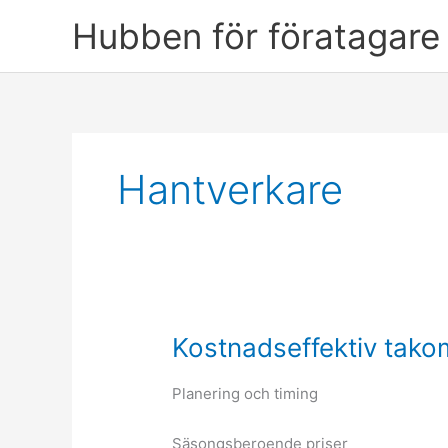
Skip
Hubben för föratagare 
to
content
Hantverkare
Kostnadseffektiv tako
Planering och timing
Säsongsberoende priser