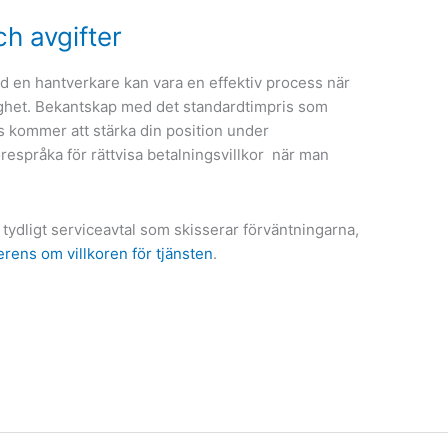
h avgifter
ed en hantverkare kan vara en effektiv process när
ghet. Bekantskap med det standardtimpris som
vs kommer att stärka din position under
örespråka för rättvisa betalningsvillkor när man
 tydligt serviceavtal som skisserar förväntningarna,
erens om villkoren för tjänsten
.