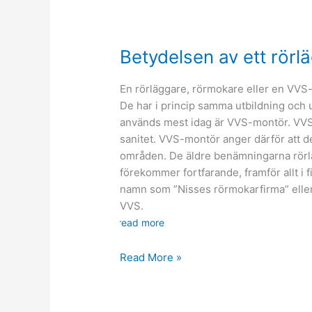
Betydelsen av ett rörl
En rörläggare, rörmokare eller en VVS
De har i princip samma utbildning och
används mest idag är VVS-montör. VVS ä
sanitet. VVS-montör anger därför att d
områden. De äldre benämningarna rörlä
förekommer fortfarande, framför allt i f
namn som ”Nisses rörmokarfirma” eller
VVS.
read more
Betydelsen
Read More »
av
ett
rörläggeri