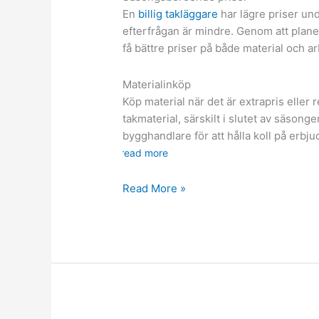
En
billig takläggare
har lägre priser und
efterfrågan är mindre. Genom att plane
få bättre priser på både material och ar
Materialinköp
Köp material när det är extrapris eller
takmaterial, särskilt i slutet av säson
bygghandlare för att hålla koll på erbj
read more
Kostnadseffektiv
Read More »
takomläggning