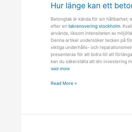
Hur länge kan ett beto
Betongtak är kända för sin hållbarhet; 
efter en
takrenovering stockholm
. Kva
används, liksom intensiteten av miljöfa
Denna artikel undersöker tecken på för
viktiga underhålls- och reparationsme
presenteras för att bidra till att förlä
kan du säkerställa att din investering 
read more
Hur
Read More »
länge
kan
ett
betongtak
hålla?