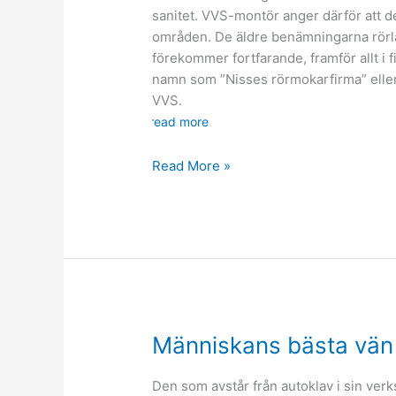
sanitet. VVS-montör anger därför att d
områden. De äldre benämningarna rörlä
förekommer fortfarande, framför allt i f
namn som ”Nisses rörmokarfirma” eller
VVS.
read more
Betydelsen
Read More »
av
ett
rörläggeri
Människans bästa vän
Den som avstår från autoklav i sin verk