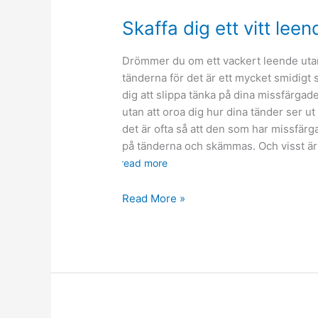
Skaffa dig ett vitt leen
Drömmer du om ett vackert leende utan
tänderna för det är ett mycket smidigt s
dig att slippa tänka på dina missfärgade
utan att oroa dig hur dina tänder ser u
det är ofta så att den som har missfärga
på tänderna och skämmas. Och visst är 
read more
Skaffa
Read More »
dig
ett
vitt
leende