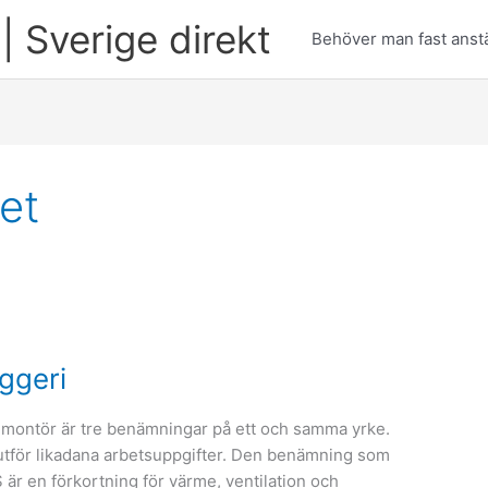
| Sverige direkt
Behöver man fast anstä
et
äggeri
-montör är tre benämningar på ett och samma yrke.
 utför likadana arbetsuppgifter. Den benämning som
r en förkortning för värme, ventilation och