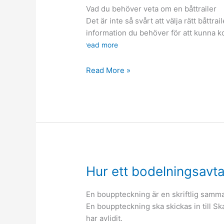
Vad du behöver veta om en båttrailer
Det är inte så svårt att välja rätt båttr
information du behöver för att kunna 
read more
Välja
Read More »
rätt
båttrailer
Hur ett bodelningsavtal 
En bouppteckning är en skriftlig samman
En bouppteckning ska skickas in till S
har avlidit.