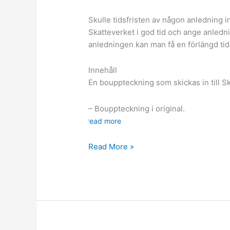
Skulle tidsfristen av någon anledning in
Skatteverket i god tid och ange anledn
anledningen kan man få en förlängd tids
Innehåll
En bouppteckning som skickas in till Sk
– Bouppteckning i original.
read more
Hur
Read More »
ett
bodelningsavtal
går
till