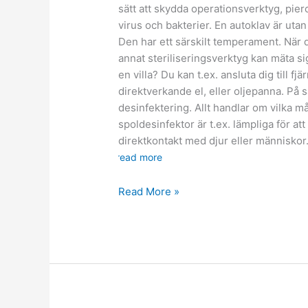
sätt att skydda operationsverktyg, pier
virus och bakterier. En autoklav är uta
Den har ett särskilt temperament. När de
annat steriliseringsverktyg kan mäta s
en villa? Du kan t.ex. ansluta dig till f
direktverkande el, eller oljepanna. På s
desinfektering. Allt handlar om vilka m
spoldesinfektor är t.ex. lämpliga för at
direktkontakt med djur eller människor
read more
Människans
Read More »
bästa
vän