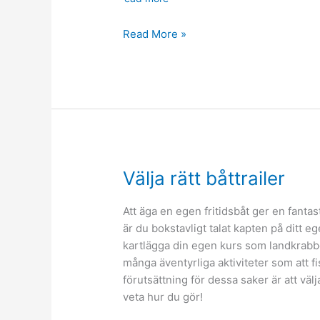
Därför
Read More »
gör
man
en
badrumsrenovering
Välja rätt båttrailer
Att äga en egen fritidsbåt ger en fantas
är du bokstavligt talat kapten på ditt eg
kartlägga din egen kurs som landkrabb
många äventyrliga aktiviteter som att fisk
förutsättning för dessa saker är att välja 
veta hur du gör!