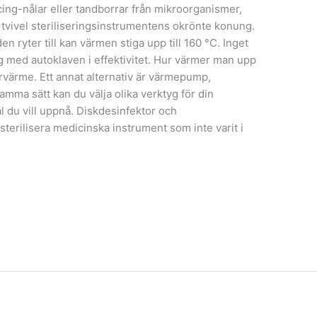
cing-nålar eller tandborrar från mikroorganismer,
n tvivel steriliseringsinstrumentens okrönte konung.
n ryter till kan värmen stiga upp till 160 °C. Inget
ig med autoklaven i effektivitet. Hur värmer man upp
järrvärme. Ett annat alternativ är värmepump,
amma sätt kan du välja olika verktyg för din
ål du vill uppnå. Diskdesinfektor och
t sterilisera medicinska instrument som inte varit i
.