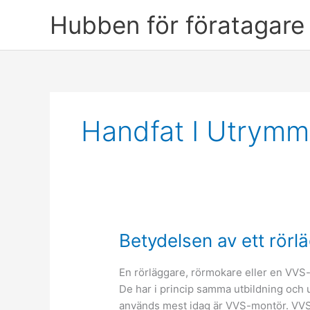
Skip
Hubben för föratagare 
to
content
Handfat I Utrymm
Betydelsen av ett rörl
En rörläggare, rörmokare eller en VVS
De har i princip samma utbildning och
används mest idag är VVS-montör. VVS ä