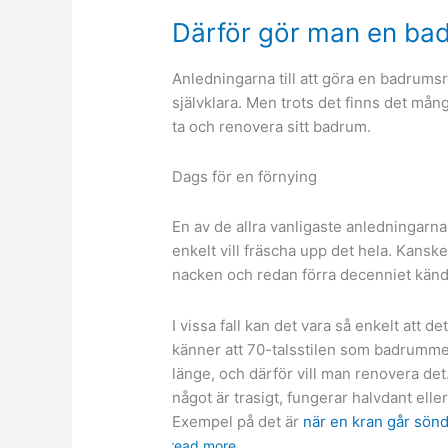
Därför gör man en ba
Anledningarna till att göra en badrums
självklara. Men trots det finns det många 
ta och renovera sitt badrum.
Dags för en förnying
En av de allra vanligaste anledningarna
enkelt vill fräscha upp det hela. Kanske
nacken och redan förra decenniet kän
I vissa fall kan det vara så enkelt att 
känner att 70-talsstilen som badrummet 
länge, och därför vill man renovera det.
något är trasigt, fungerar halvdant elle
Exempel på det är
när en kran går sön
read more