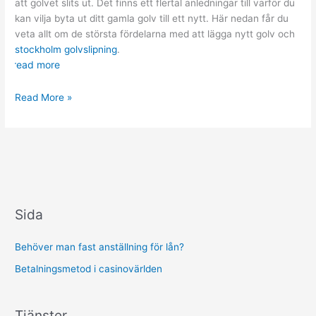
att golvet slits ut. Det finns ett flertal anledningar till varför du
kan vilja byta ut ditt gamla golv till ett nytt. Här nedan får du
veta allt om de största fördelarna med att lägga nytt golv och
stockholm golvslipning
.
read more
Därför
Read More »
ska
du
lägga
nytt
golv
Sida
Behöver man fast anställning för lån?
Betalningsmetod i casinovärlden
Tjänster