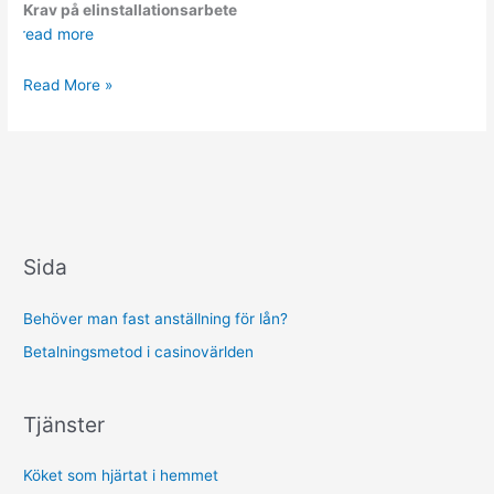
Krav på elinstallationsarbete
read more
Krav
Read More »
på
företag
som
arbetar
med
elinstallationer
Sida
Behöver man fast anställning för lån?
Betalningsmetod i casinovärlden
Tjänster
Köket som hjärtat i hemmet